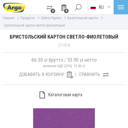
RU
0
0
›
›
›
›
Главная
Продукты
Galeria Papieru
Бристольский картон
Бристольский картон светло-фиолетовый
БРИСТОЛЬСКИЙ КАРТОН СВЕТЛО-ФИОЛЕТОВЫЙ
271919
66.30
брутто
53.90
нетто
zł
/
zł
включая НДС (23%):
12.40
zł
ДОБАВИТЬ В КОРЗИНУ
СРАВНИТЬ
Каталоговая карта