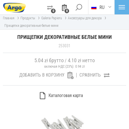
RU
0
0
›
›
›
›
Главная
Продукты
Galeria Papieru
Аксессуары для декора
Прищепки декоративные белые мини
ПРИЩЕПКИ ДЕКОРАТИВНЫЕ БЕЛЫЕ МИНИ
253031
5.04
брутто
4.10
нетто
zł
/
zł
включая НДС (23%):
0.94
zł
ДОБАВИТЬ В КОРЗИНУ
СРАВНИТЬ
Каталоговая карта