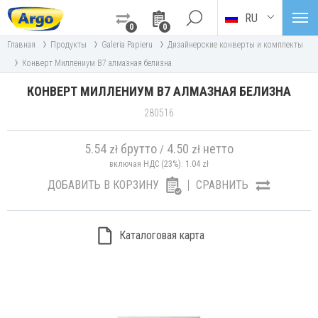
RU
0
0
›
›
›
Главная
Продукты
Galeria Papieru
Дизайнерские конверты и комплекты
›
Конверт Миллениум В7 алмазная белизна
КОНВЕРТ МИЛЛЕНИУМ В7 АЛМАЗНАЯ БЕЛИЗНА
280516
5.54
брутто
4.50
нетто
zł
/
zł
включая НДС (23%):
1.04
zł
ДОБАВИТЬ В КОРЗИНУ
СРАВНИТЬ
Каталоговая карта