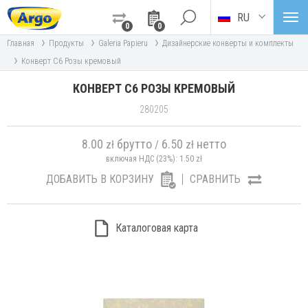
RU
0
0
›
›
›
Главная
Продукты
Galeria Papieru
Дизайнерские конверты и комплекты
›
Конверт C6 Розы кремовый
КОНВЕРТ C6 РОЗЫ КРЕМОВЫЙ
280205
8.00
брутто
6.50
нетто
zł
/
zł
включая НДС (23%):
1.50
zł
ДОБАВИТЬ В КОРЗИНУ
СРАВНИТЬ
Каталоговая карта