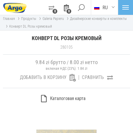
RU
0
0
›
›
›
Главная
Продукты
Galeria Papieru
Дизайнерские конверты и комплекты
›
Конверт DL Розы кремовый
КОНВЕРТ DL РОЗЫ КРЕМОВЫЙ
280105
9.84
брутто
8.00
нетто
zł
/
zł
включая НДС (23%):
1.84
zł
ДОБАВИТЬ В КОРЗИНУ
СРАВНИТЬ
Каталоговая карта