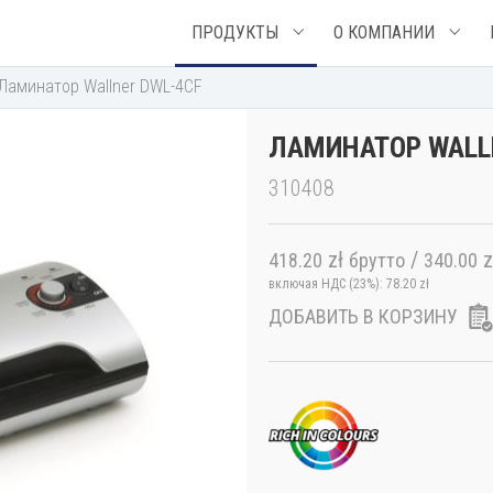
ПРОДУКТЫ
О КОМПАНИИ
Ламинатор Wallner DWL-4CF
ЛАМИНАТОР WALL
310408
zł
/
z
418.20
брутто
340.00
включая НДС (23%):
78.20
zł
ДОБАВИТЬ В КОРЗИНУ