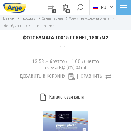
RU
0
0
›
›
›
›
Главная
Продукты
Galeria Papieru
Фото и трансферная бумага
Фотобумага 10х15 глянец 180г/м2
ФОТОБУМАГА 10Х15 ГЛЯНЕЦ 180Г/М2
262350
13.53
брутто
11.00
нетто
zł
/
zł
включая НДС (23%):
2.53
zł
ДОБАВИТЬ В КОРЗИНУ
СРАВНИТЬ
Каталоговая карта