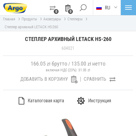
RU
0
0
›
›
›
›
Главная
Продукты
Аксессуары
Степлеры
Степлер архивный LETACK HS-260
СТЕПЛЕР АРХИВНЫЙ LETACK HS-260
604021
166.05
брутто
135.00
нетто
zł
/
zł
включая НДС (23%):
31.05
zł
ДОБАВИТЬ В КОРЗИНУ
СРАВНИТЬ
Каталоговая карта
Инструкция