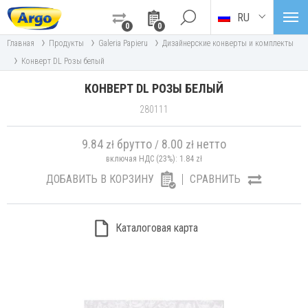
RU
0
0
›
›
›
Главная
Продукты
Galeria Papieru
Дизайнерские конверты и комплекты
›
Конверт DL Розы белый
КОНВЕРТ DL РОЗЫ БЕЛЫЙ
280111
9.84
брутто
8.00
нетто
zł
/
zł
включая НДС (23%):
1.84
zł
ДОБАВИТЬ В КОРЗИНУ
СРАВНИТЬ
Каталоговая карта