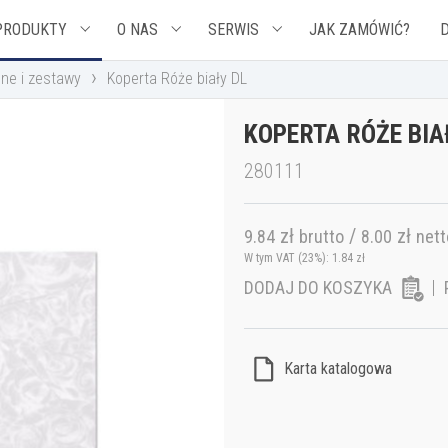
PRODUKTY
O NAS
SERWIS
JAK ZAMÓWIĆ?
›
ne i zestawy
Koperta Róże biały DL
KOPERTA RÓŻE BIA
280111
zł
/
zł
9.84
brutto
8.00
nett
W tym VAT (23%):
1.84
zł
DODAJ DO KOSZYKA
Karta katalogowa