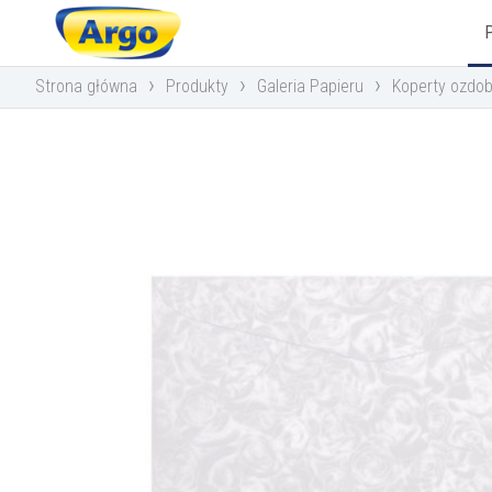
›
›
›
Strona główna
Produkty
Galeria Papieru
Koperty ozdob