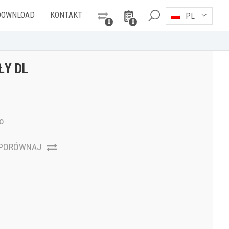
DOWNLOAD
KONTAKT
PL
0
0
ŁY DL
o
PORÓWNAJ