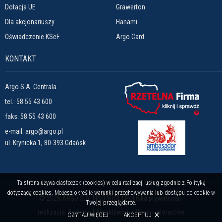
Dotacja UE
Grawerton
Dla akcjonariuszy
Hanami
Oświadczenie KSeF
Argo Card
KONTAKT
Argo S.A. Centrala
tel.:
58 55 43 600
faks: 58 55 43 600
e-mail:
argo@argo.pl
ul. Krynicka 1, 80-393 Gdańsk
Ta strona używa ciasteczek (cookies) w celu realizacji usług zgodnie z Polityką
dotyczącą cookies. Możesz określić warunki przechowywania lub dostępu do cookie w
© 2026 ARGO S.A. |
ISO 9001
|
Polityka prywatności
Twojej przeglądarce.
realizacja:
Agencja Interaktywna – Noveo interactive
AKCEPTUJ
CZYTAJ WIĘCEJ