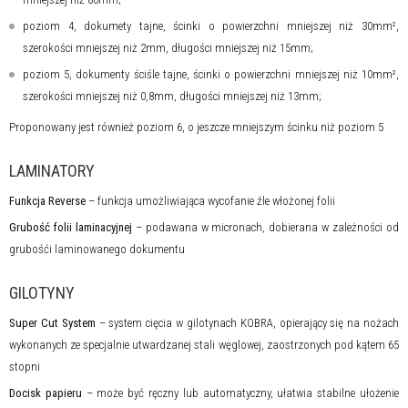
poziom 4, dokumety tajne, ścinki o powierzchni mniejszej niż 30mm²,
szerokości mniejszej niż 2mm, długości mniejszej niż 15mm;
poziom 5, dokumenty ściśle tajne, ścinki o powierzchni mniejszej niż 10mm²,
szerokości mniejszej niż 0,8mm, długości mniejszej niż 13mm;
Proponowany jest również poziom 6, o jeszcze mniejszym ścinku niż poziom 5
LAMINATORY
Funkcja Reverse
– funkcja umożliwiająca wycofanie źle włożonej folii
Grubość folii laminacyjnej
– podawana w micronach, dobierana w zależności od
grubośći laminowanego dokumentu
GILOTYNY
Super Cut System
– system cięcia w gilotynach KOBRA, opierający się na nożach
wykonanych ze specjalnie utwardzanej stali węglowej, zaostrzonych pod kątem 65
stopni
Docisk papieru
– może być ręczny lub automatyczny, ułatwia stabilne ułożenie