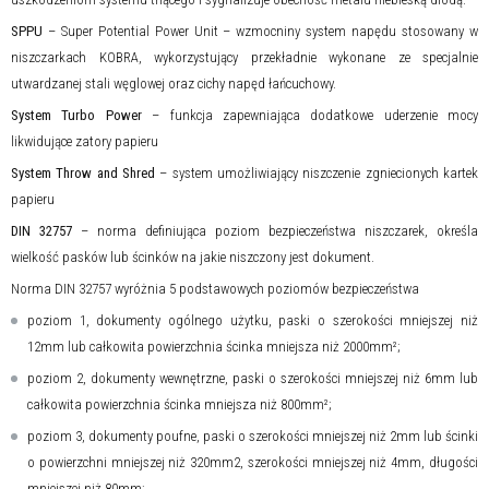
SPPU
– Super Potential Power Unit – wzmocniny system napędu stosowany w
niszczarkach KOBRA, wykorzystujący przekładnie wykonane ze specjalnie
utwardzanej stali węglowej oraz cichy napęd łańcuchowy.
System Turbo Power
– funkcja zapewniająca dodatkowe uderzenie mocy
likwidujące zatory papieru
System Throw and Shred
– system umożliwiający niszczenie zgniecionych kartek
papieru
DIN 32757
– norma definiująca poziom bezpieczeństwa niszczarek, określa
wielkość pasków lub ścinków na jakie niszczony jest dokument.
Norma DIN 32757 wyróżnia 5 podstawowych poziomów bezpieczeństwa
poziom 1, dokumenty ogólnego użytku, paski o szerokości mniejszej niż
12mm lub całkowita powierzchnia ścinka mniejsza niż 2000mm²;
poziom 2, dokumenty wewnętrzne, paski o szerokości mniejszej niż 6mm lub
całkowita powierzchnia ścinka mniejsza niż 800mm²;
poziom 3, dokumenty poufne, paski o szerokości mniejszej niż 2mm lub ścinki
o powierzchni mniejszej niż 320mm2, szerokości mniejszej niż 4mm, długości
mniejszej niż 80mm;