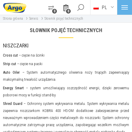
PL
0
0
›
›
Strona główna
Serwis
Słownik pojęć technicznych
SŁOWNIK POJĘĆ TECHNICZNYCH
NISZCZARKI
Cross cut
– cięcie na ścinki
Strip cut
– cięcie na paski
Auto Oiler
– System automatycznego oliwienia noży tnących zapewniający
maksymalną trwałość urządzenia.
Energy Smart
– system umożliwiający oszczędność energii, dzięki zerowemu
poborowi mocy w funkcji stand-by
Shred Guard
– Ochronny system wykrywania metalu. System wykrywania metalu
zapewnia niszczarkom KOBRA 400 HS-OM dodatkowe zabezpieczenie przed
nieuważnym wprowadzeniem części metalowych do niszczarki. System ochronny
automatycznie zatrzymuje pracę urządzenia, zapobiegając wszelkim możliwym
uszkodzeniom systemu tnącego i sygnalizuje obecność metalu niebieską diodą.