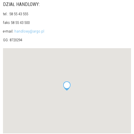
DZIAŁ HANDLOWY:
tel.: 58 55 43 555
faks 58 55 43 500
e-mail:
handlowy@argo.pl
GG: 8720294