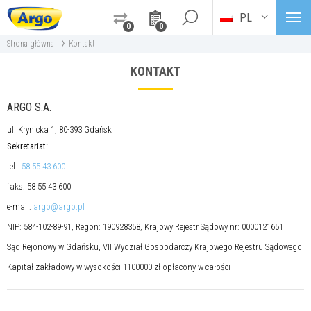
PL
0
0
›
Strona główna
Kontakt
KONTAKT
ARGO S.A.
ul. Krynicka 1, 80-393 Gdańsk
Sekretariat:
tel.:
58 55 43 600
faks: 58 55 43 600
e-mail:
argo@argo.pl
NIP: 584-102-89-91, Regon: 190928358, Krajowy Rejestr Sądowy nr: 0000121651
Sąd Rejonowy w Gdańsku, VII Wydział Gospodarczy Krajowego Rejestru Sądowego
Kapitał zakładowy w wysokości 1100000 zł opłacony w całości