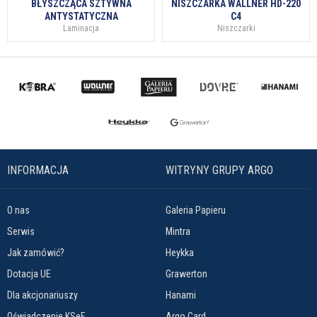
BŁYSZCZĄCA SZTYWNA
NISZCZARKA WALLNER HD-220
ANTYSTATYCZNA
C4
Laminacja
Niszczarki
INFORMACJA
WITRYNY GRUPY ARGO
O nas
Galeria Papieru
Serwis
Mintra
Jak zamówić?
Heykka
Dotacja UE
Grawerton
Dla akcjonariuszy
Hanami
Oświadczenie KSeF
Argo Card