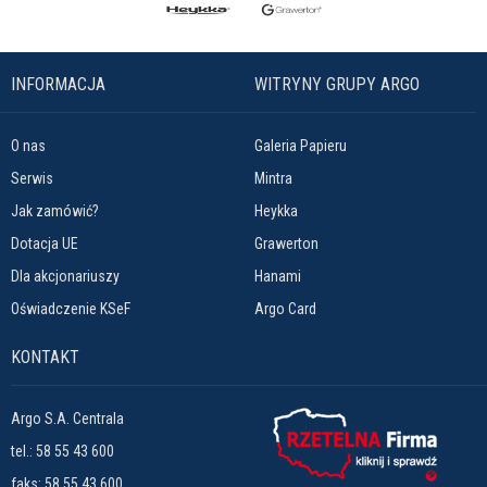
INFORMACJA
WITRYNY GRUPY ARGO
O nas
Galeria Papieru
Serwis
Mintra
Jak zamówić?
Heykka
Dotacja UE
Grawerton
Dla akcjonariuszy
Hanami
Oświadczenie KSeF
Argo Card
KONTAKT
Argo S.A. Centrala
tel.:
58 55 43 600
faks: 58 55 43 600