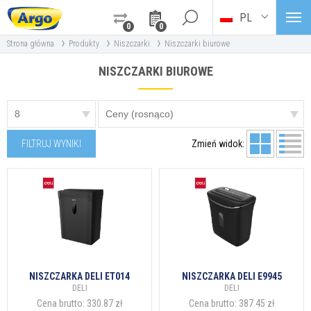
PL
0
0
›
›
›
Strona główna
Produkty
Niszczarki
Niszczarki biurowe
NISZCZARKI BIUROWE
FILTRUJ WYNIKI
Zmień widok:
NISZCZARKA DELI ET014
NISZCZARKA DELI E9945
DELI
DELI
Cena brutto:
330.87 zł
Cena brutto:
387.45 zł