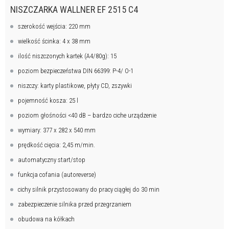
NISZCZARKA WALLNER EF 2515 C4
szerokość wejścia: 220 mm
wielkość ścinka: 4 x 38 mm
ilość niszczonych kartek (A4/80g): 15
poziom bezpieczeństwa DIN 66399: P-4/ O-1
niszczy: karty plastikowe, płyty CD, zszywki
pojemność kosza: 25 l
poziom głośności <40 dB – bardzo ciche urządzenie
wymiary: 377 x 282 x 540 mm
prędkość cięcia: 2,45 m/min.
automatyczny start/stop
funkcja cofania (autoreverse)
cichy silnik przystosowany do pracy ciągłej do 30 min
zabezpieczenie silnika przed przegrzaniem
obudowa na kółkach