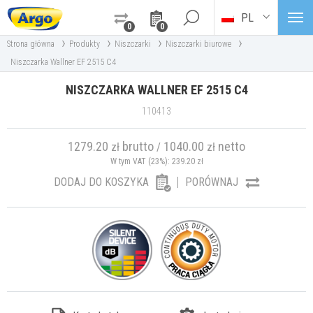
PL
0
0
›
›
›
›
Strona główna
Produkty
Niszczarki
Niszczarki biurowe
Niszczarka Wallner EF 2515 C4
NISZCZARKA WALLNER EF 2515 C4
110413
1279.20
brutto
1040.00
netto
zł
/
zł
W tym VAT (23%):
239.20
zł
DODAJ DO KOSZYKA
PORÓWNAJ