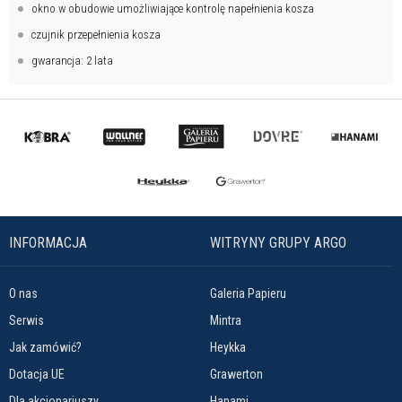
okno w obudowie umożliwiające kontrolę napełnienia kosza
czujnik przepełnienia kosza
gwarancja: 2 lata
INFORMACJA
WITRYNY GRUPY ARGO
O nas
Galeria Papieru
Serwis
Mintra
Jak zamówić?
Heykka
Dotacja UE
Grawerton
Dla akcjonariuszy
Hanami