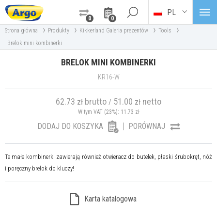
PL
0
0
›
›
›
›
Strona główna
Produkty
Kikkerland Galeria prezentów
Tools
Brelok mini kombinerki
BRELOK MINI KOMBINERKI
KR16-W
62.73
brutto
51.00
netto
zł
/
zł
W tym VAT (23%):
11.73
zł
DODAJ DO KOSZYKA
PORÓWNAJ
Te małe kombinerki zawierają również otwieracz do butelek, płaski śrubokręt, nóż
i poręczny brelok do kluczy!
Karta katalogowa