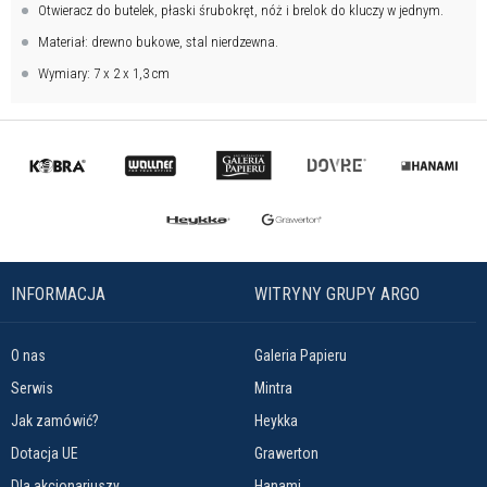
Otwieracz do butelek, płaski śrubokręt, nóż i brelok do kluczy w jednym.
Materiał: drewno bukowe, stal nierdzewna.
Wymiary: 7 x 2 x 1,3 cm
INFORMACJA
WITRYNY GRUPY ARGO
O nas
Galeria Papieru
Serwis
Mintra
Jak zamówić?
Heykka
Dotacja UE
Grawerton
Dla akcjonariuszy
Hanami