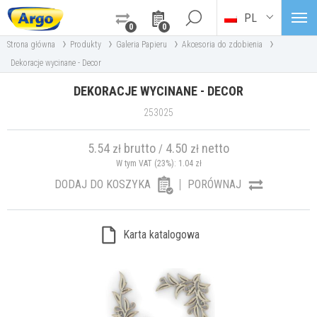
PL
0
0
›
›
›
›
Strona główna
Produkty
Galeria Papieru
Akcesoria do zdobienia
Dekoracje wycinane - Decor
DEKORACJE WYCINANE - DECOR
253025
5.54
brutto
4.50
netto
zł
/
zł
W tym VAT (23%):
1.04
zł
DODAJ DO KOSZYKA
PORÓWNAJ
Karta katalogowa