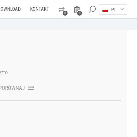
DOWNLOAD
KONTAKT
PL
0
0
etto
PORÓWNAJ