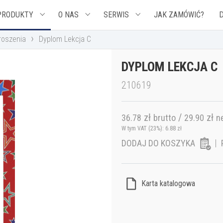
PRODUKTY
O NAS
SERWIS
JAK ZAMÓWIĆ?
›
roszenia
Dyplom Lekcja C
DYPLOM LEKCJA C
210619
zł
/
zł
36.78
brutto
29.90
n
W tym VAT (23%):
6.88
zł
DODAJ DO KOSZYKA
Karta katalogowa