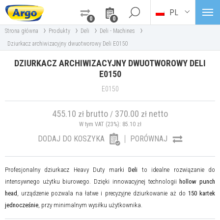
PL
0
0
›
›
›
›
Strona główna
Produkty
Deli
Deli - Machines
Dziurkacz archiwizacyjny dwuotworowy Deli E0150
DZIURKACZ ARCHIWIZACYJNY DWUOTWOROWY DELI
E0150
E0150
455.10
brutto
370.00
netto
zł
/
zł
W tym VAT (23%):
85.10
zł
DODAJ DO KOSZYKA
PORÓWNAJ
Profesjonalny dziurkacz Heavy Duty marki
Deli
to idealne rozwiązanie do
intensywnego użytku biurowego. Dzięki innowacyjnej technologii
hollow punch
head
, urządzenie pozwala na łatwe i precyzyjne dziurkowanie aż do
150 kartek
jednocześnie
, przy minimalnym wysiłku użytkownika.