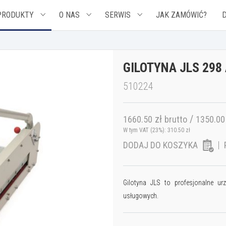
PRODUKTY
O NAS
SERWIS
JAK ZAMÓWIĆ?
GILOTYNA JLS 298
510224
zł
/
1660.50
brutto
1350.00
W tym VAT (23%):
310.50
zł
DODAJ DO KOSZYKA
Gilotyna JLS to profesjonalne ur
usługowych.