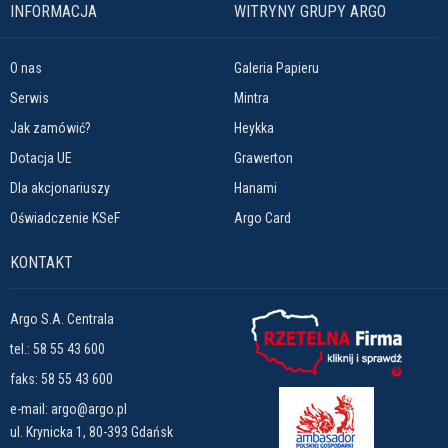
INFORMACJA
WITRYNY GRUPY ARGO
O nas
Galeria Papieru
Serwis
Mintra
Jak zamówić?
Heykka
Dotacja UE
Grawerton
Dla akcjonariuszy
Hanami
Oświadczenie KSeF
Argo Card
KONTAKT
Argo S.A. Centrala
tel.:
58 55 43 600
faks: 58 55 43 600
e-mail:
argo@argo.pl
ul. Krynicka 1, 80-393 Gdańsk