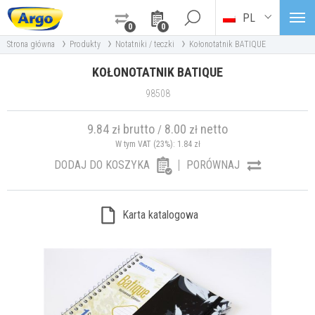
PL
0
0
›
›
›
Strona główna
Produkty
Notatniki / teczki
Kołonotatnik BATIQUE
KOŁONOTATNIK BATIQUE
98508
9.84
brutto
8.00
netto
zł
/
zł
W tym VAT (23%):
1.84
zł
DODAJ DO KOSZYKA
PORÓWNAJ
Karta katalogowa