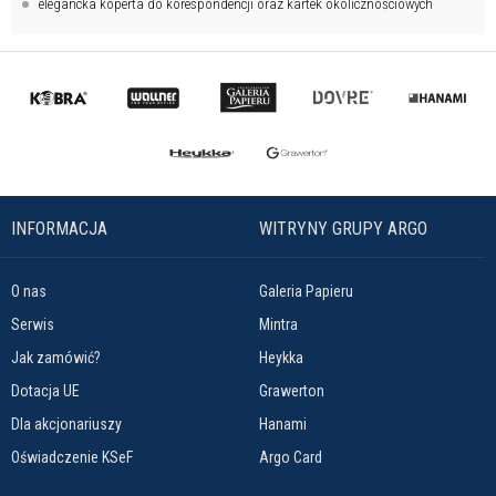
elegancka koperta do korespondencji oraz kartek okolicznościowych
INFORMACJA
WITRYNY GRUPY ARGO
O nas
Galeria Papieru
Serwis
Mintra
Jak zamówić?
Heykka
Dotacja UE
Grawerton
Dla akcjonariuszy
Hanami
Oświadczenie KSeF
Argo Card