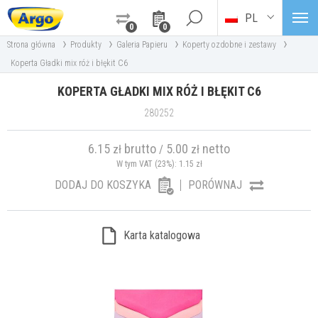
PL
0
0
›
›
›
›
Strona główna
Produkty
Galeria Papieru
Koperty ozdobne i zestawy
Koperta Gładki mix róż i błękit C6
KOPERTA GŁADKI MIX RÓŻ I BŁĘKIT C6
280252
6.15
brutto
5.00
netto
zł
/
zł
W tym VAT (23%):
1.15
zł
DODAJ DO KOSZYKA
PORÓWNAJ
Karta katalogowa