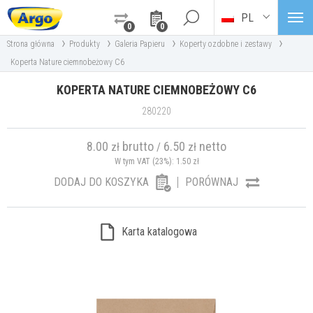
PL
0
0
›
›
›
›
Strona główna
Produkty
Galeria Papieru
Koperty ozdobne i zestawy
Koperta Nature ciemnobeżowy C6
KOPERTA NATURE CIEMNOBEŻOWY C6
280220
8.00
brutto
6.50
netto
zł
/
zł
W tym VAT (23%):
1.50
zł
DODAJ DO KOSZYKA
PORÓWNAJ
Karta katalogowa