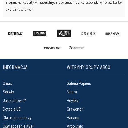
Eleganckie koperty w naturalnych odcieniach do korespondencji oraz kartek
okolicznościowych.
INFORMACJA
WITRYNY GRUPY ARGO
O nas
Galeria Papieru
Serwis
Mintra
Jak zamówić?
Heykka
Dotacja UE
Grawerton
Dla akcjonariuszy
Hanami
Oświadczenie KSeF
Argo Card