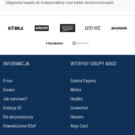
Eleganckie koperty do korespondencji oraz kartek okolicznościowych.
INFORMACJA
WITRYNY GRUPY ARGO
O nas
Galeria Papieru
Serwis
Mintra
Jak zamówić?
Heykka
Dotacja UE
Grawerton
Dla akcjonariuszy
Hanami
Oświadczenie KSeF
Argo Card