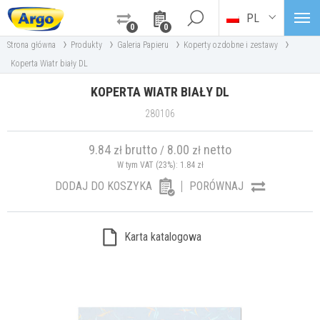
PL
0
0
›
›
›
›
Strona główna
Produkty
Galeria Papieru
Koperty ozdobne i zestawy
Koperta Wiatr biały DL
KOPERTA WIATR BIAŁY DL
280106
9.84
brutto
8.00
netto
zł
/
zł
W tym VAT (23%):
1.84
zł
DODAJ DO KOSZYKA
PORÓWNAJ
Karta katalogowa