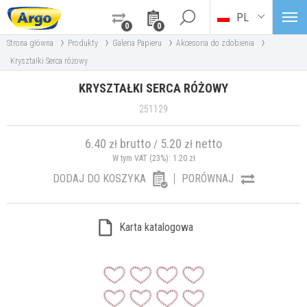
PL
0
0
›
›
›
›
Strona główna
Produkty
Galeria Papieru
Akcesoria do zdobienia
Kryształki Serca różowy
KRYSZTAŁKI SERCA RÓŻOWY
251129
6.40
brutto
5.20
netto
zł
/
zł
W tym VAT (23%):
1.20
zł
DODAJ DO KOSZYKA
PORÓWNAJ
Karta katalogowa