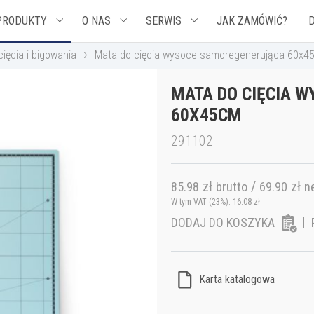
PRODUKTY
O NAS
SERWIS
JAK ZAMÓWIĆ?
›
ięcia i bigowania
Mata do cięcia wysoce samoregenerująca 60x4
MATA DO CIĘCIA 
60X45CM
291102
zł
/
zł
85.98
brutto
69.90
n
W tym VAT (23%):
16.08
zł
DODAJ DO KOSZYKA
Karta katalogowa