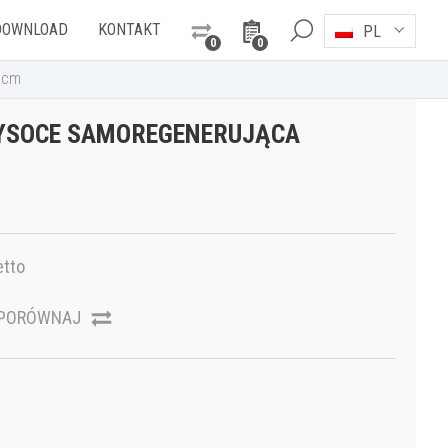
DOWNLOAD
KONTAKT
PL
0
0
5cm
WYSOCE SAMOREGENERUJĄCA
etto
PORÓWNAJ