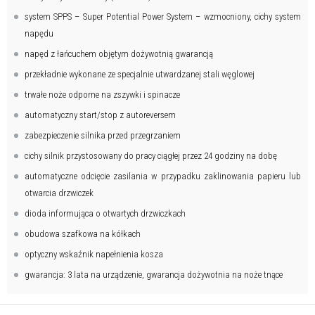
system SPPS – Super Potential Power System – wzmocniony, cichy system
napędu
napęd z łańcuchem objętym dożywotnią gwarancją
przekładnie wykonane ze specjalnie utwardzanej stali węglowej
trwałe noże odporne na zszywki i spinacze
automatyczny start/stop z autoreversem
zabezpieczenie silnika przed przegrzaniem
cichy silnik przystosowany do pracy ciągłej przez 24 godziny na dobę
automatyczne odcięcie zasilania w przypadku zaklinowania papieru lub
otwarcia drzwiczek
dioda informująca o otwartych drzwiczkach
obudowa szafkowa na kółkach
optyczny wskaźnik napełnienia kosza
gwarancja: 3 lata na urządzenie, gwarancja dożywotnia na noże tnące