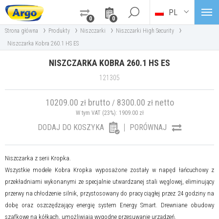
PL
0
0
›
›
›
›
Strona główna
Produkty
Niszczarki
Niszczarki High Security
Niszczarka Kobra 260.1 HS ES
NISZCZARKA KOBRA 260.1 HS ES
121305
10209.00
brutto
8300.00
netto
zł
/
zł
W tym VAT (23%):
1909.00
zł
DODAJ DO KOSZYKA
PORÓWNAJ
Niszczarka z serii Kropka.
Wszystkie modele Kobra Kropka wyposażone zostały w napęd łańcuchowy z
przekładniami wykonanymi ze specjalnie utwardzanej stali węglowej, eliminujący
przerwy na chłodzenie silnik, przystosowany do pracy ciągłej przez 24 godziny na
dobę oraz oszczędzający energię system Energy Smart. Drewniane obudowy
szafkowe na kółkach, umożliwiają wygodne przesuwanie urządzeń.