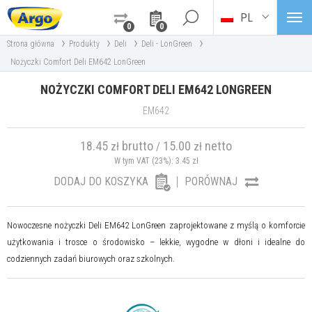
PL
0
0
›
›
›
›
Strona główna
Produkty
Deli
Deli - LonGreen
Nożyczki Comfort Deli EM642 LonGreen
NOŻYCZKI COMFORT DELI EM642 LONGREEN
EM642
18.45
brutto
15.00
netto
zł
/
zł
W tym VAT (23%):
3.45
zł
DODAJ DO KOSZYKA
PORÓWNAJ
Nowoczesne nożyczki Deli EM642 LonGreen zaprojektowane z myślą o komforcie
użytkowania i trosce o środowisko – lekkie, wygodne w dłoni i idealne do
codziennych zadań biurowych oraz szkolnych.