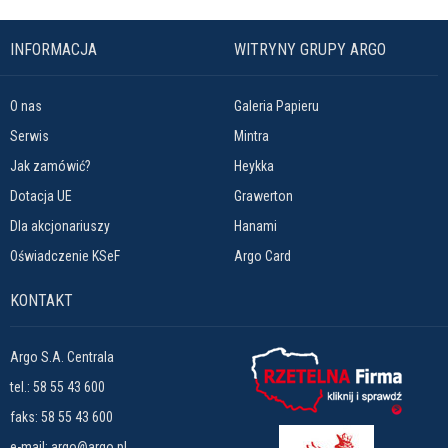
INFORMACJA
WITRYNY GRUPY ARGO
O nas
Galeria Papieru
Serwis
Mintra
Jak zamówić?
Heykka
Dotacja UE
Grawerton
Dla akcjonariuszy
Hanami
Oświadczenie KSeF
Argo Card
KONTAKT
Argo S.A. Centrala
tel.:
58 55 43 600
faks: 58 55 43 600
e-mail:
argo@argo.pl