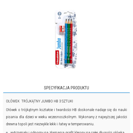
SPECYFIKACJA PRODUKTU
OŁÓWEK TRÓJKĄTNY JUMBO HB 3 SZTUKI
Ołówek o trójkątnym kształcie i twardości HB doskonale nadaje się do nauki
pisania dla dzieci w wieku wczesnoszkolnym. Wykonany z najwyższej jakości
drewna topoli jest niezwykle lekki i łatwy w temperowaniu.
wytrzymały i odporny na złamania grafit klejony na całej długości ołówka