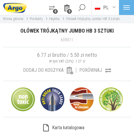
PL
0
0
›
›
›
Strona główna
Produkty
Heykka
Ołówek trójkątny Jumbo HB 3 sztuki
OŁÓWEK TRÓJKĄTNY JUMBO HB 3 SZTUKI
609011
6.77
brutto
5.50
netto
zł
/
zł
W tym VAT (23%):
1.27
zł
DODAJ DO KOSZYKA
PORÓWNAJ
Karta katalogowa