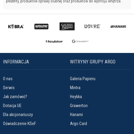
prezenty, produktów oprawy ślubnej oraz produktów do wystroju wnętrza.
INFORMACJA
WITRYNY GRUPY ARGO
O nas
Galeria Papieru
Serwis
Mintra
Jak zamówić?
Heykka
Dotacja UE
Grawerton
Dla akcjonariuszy
Hanami
Oświadczenie KSeF
Argo Card