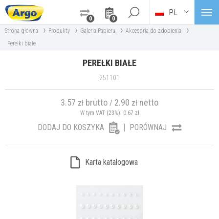
PL
0
0
›
›
›
›
Strona główna
Produkty
Galeria Papieru
Akcesoria do zdobienia
Perełki białe
PEREŁKI BIAŁE
251101
3.57
brutto
2.90
netto
zł
/
zł
W tym VAT (23%):
0.67
zł
DODAJ DO KOSZYKA
PORÓWNAJ
Karta katalogowa