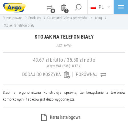
PL
0
0
›
›
›
›
Strona główna
Produkty
Kikkerland Galeria prezentów
Living
Stojak na telefon biały
STOJAK NA TELEFON BIAŁY
US216-WH
43.67
brutto
35.50
netto
zł
/
zł
W tym VAT (23%):
8.17
zł
DODAJ DO KOSZYKA
PORÓWNAJ
Stabilna, ergonomiczna konstrukcja sprawia, że ​​korzystanie z telefonów
komórkowych i tabletów jest dużo wygodniejsze.
Karta katalogowa