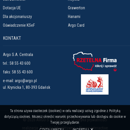
Dotacja UE
Grawerton
Dla akcjonariuszy
Hanami
Oświadczenie KSeF
Argo Card
KONTAKT
Argo S.A. Centrala
tel.:
58 55 43 600
faks: 58 55 43 600
e-mail:
argo@argo.pl
ul. Krynicka 1, 80-393 Gdańsk
Ta strona używa ciasteczek (cookies) w celu realizacji usług zgodnie z Polityką
dotyczącą cookies. Możesz określić warunki przechowywania lub dostępu do cookie w
© 2026 ARGO S.A. |
ISO 9001
|
Polityka prywatności
Twojej przeglądarce.
realizacja:
Agencja Interaktywna – Noveo interactive
AKCEPTUJ
CZYTAJ WIĘCEJ