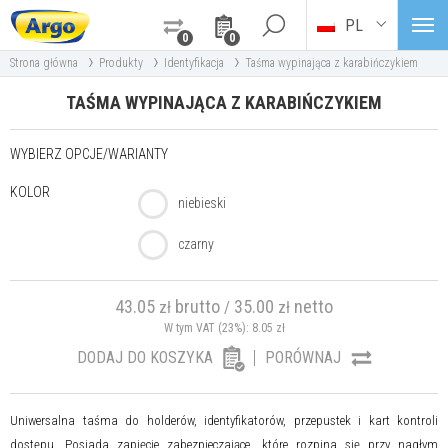
PL
0
0
›
›
›
Strona główna
Produkty
Identyfikacja
Taśma wypinająca z karabińczykiem
TAŚMA WYPINAJĄCA Z KARABIŃCZYKIEM
WYBIERZ OPCJE/WARIANTY
KOLOR
niebieski
czarny
43.05
brutto
35.00
netto
zł
/
zł
W tym VAT (23%):
8.05
zł
DODAJ DO KOSZYKA
PORÓWNAJ
Uniwersalna taśma do holderów, identyfikatorów, przepustek i kart kontroli
dostępu. Posiada zapięcie zabezpieczające, które rozpina się przy nagłym