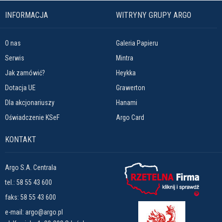
INFORMACJA
WITRYNY GRUPY ARGO
O nas
Galeria Papieru
Serwis
Mintra
Jak zamówić?
Heykka
Dotacja UE
Grawerton
Dla akcjonariuszy
Hanami
Oświadczenie KSeF
Argo Card
KONTAKT
Argo S.A. Centrala
tel.:
58 55 43 600
faks: 58 55 43 600
e-mail:
argo@argo.pl