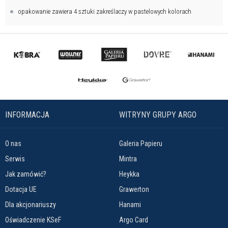
opakowanie zawiera 4 sztuki zakreślaczy w pastelowych kolorach
INFORMACJA
WITRYNY GRUPY ARGO
O nas
Galeria Papieru
Serwis
Mintra
Jak zamówić?
Heykka
Dotacja UE
Grawerton
Dla akcjonariuszy
Hanami
Oświadczenie KSeF
Argo Card