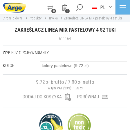
PL
0
0
›
›
›
Strona główna
Produkty
Heykka
Zakreślacz LINEA MIX pastelowy 4 sztuki
ZAKREŚLACZ LINEA MIX PASTELOWY 4 SZTUKI
611164
WYBIERZ OPCJE/WARIANTY
KOLOR
9.72
brutto
7.90
netto
zł
/
zł
W tym VAT (23%):
1.82
zł
DODAJ DO KOSZYKA
PORÓWNAJ