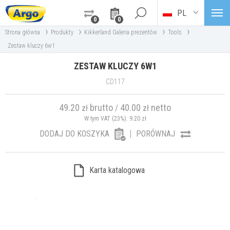
PL
0
0
›
›
›
›
Strona główna
Produkty
Kikkerland Galeria prezentów
Tools
Zestaw kluczy 6w1
ZESTAW KLUCZY 6W1
CD117
49.20
brutto
40.00
netto
zł
/
zł
W tym VAT (23%):
9.20
zł
DODAJ DO KOSZYKA
PORÓWNAJ
Karta katalogowa