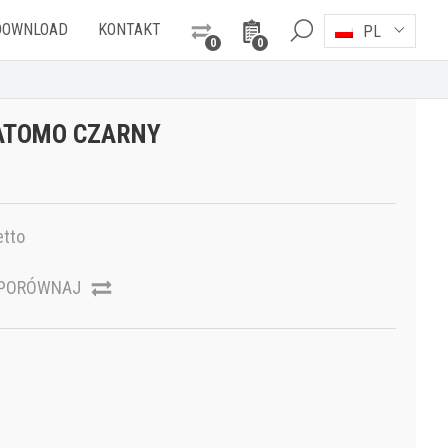
DOWNLOAD
KONTAKT
PL
0
0
ATOMO CZARNY
etto
PORÓWNAJ