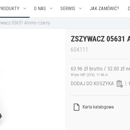
PRODUKTY
O NAS
SERWIS
JAK ZAMÓWIĆ?
ywacz 05631 Atomo czarny
ZSZYWACZ 05631 
604111
zł
/
zł
63.96
brutto
52.00
n
W tym VAT (23%):
11.96
zł
DODAJ DO KOSZYKA
Karta katalogowa