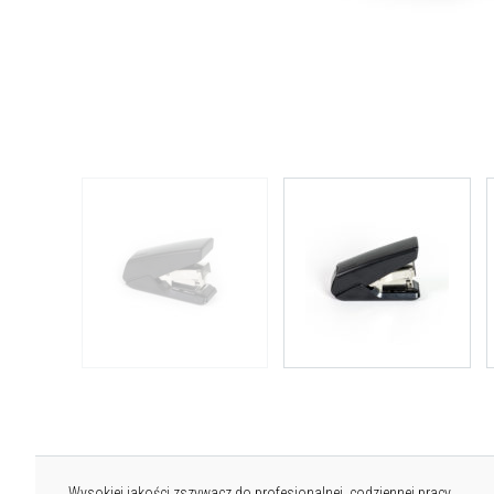
Wysokiej jakości zszywacz do profesjonalnej, codziennej pracy.