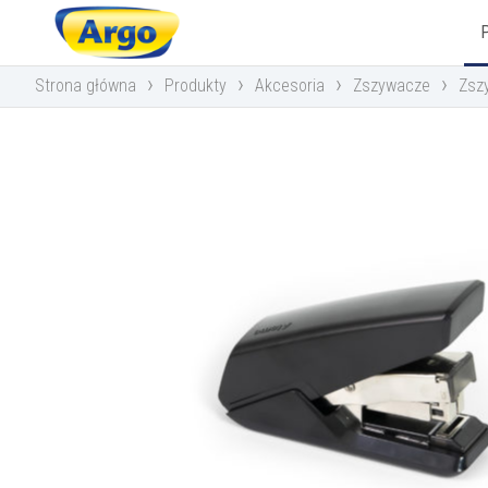
›
›
›
›
Strona główna
Produkty
Akcesoria
Zszywacze
Zsz