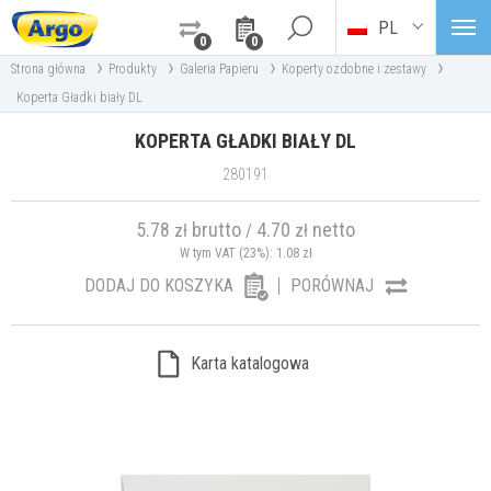
PL
0
0
›
›
›
›
Strona główna
Produkty
Galeria Papieru
Koperty ozdobne i zestawy
Koperta Gładki biały DL
KOPERTA GŁADKI BIAŁY DL
280191
5.78
brutto
4.70
netto
zł
/
zł
W tym VAT (23%):
1.08
zł
DODAJ DO KOSZYKA
PORÓWNAJ
Karta katalogowa