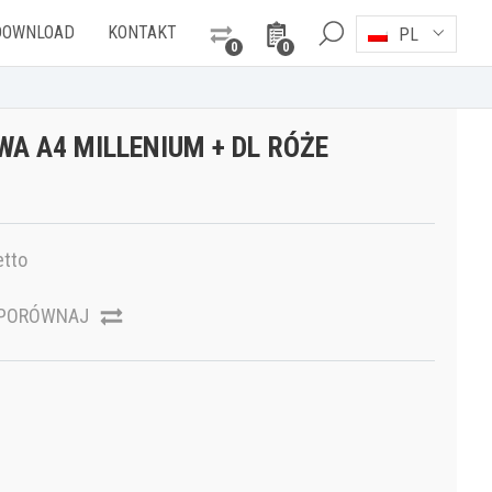
DOWNLOAD
KONTAKT
PL
0
0
A A4 MILLENIUM + DL RÓŻE
etto
PORÓWNAJ