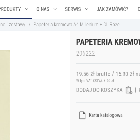
PRODUKTY
O NAS
SERWIS
JAK ZAMÓWIĆ?
›
ne i zestawy
Papeteria kremowa A4 Millenium + DL Róże
PAPETERIA KREMOW
206222
zł
/
zł
19.56
brutto
15.90
n
W tym VAT (23%):
3.66
zł
DODAJ DO KOSZYKA
Karta katalogowa