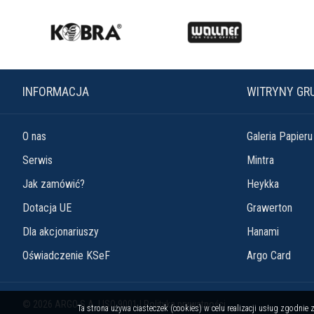
INFORMACJA
WITRYNY GR
O nas
Galeria Papieru
Serwis
Mintra
Jak zamówić?
Heykka
Dotacja UE
Grawerton
Dla akcjonariuszy
Hanami
Oświadczenie KSeF
Argo Card
© 2026 ARGO S.A. |
ISO 9001
|
Polityka prywatności
Ta strona używa ciasteczek (cookies) w celu realizacji usług zgodni