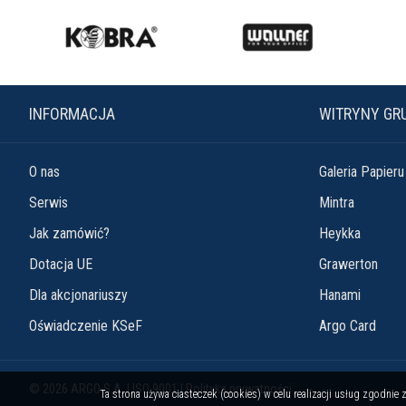
INFORMACJA
WITRYNY GR
O nas
Galeria Papieru
Serwis
Mintra
Jak zamówić?
Heykka
Dotacja UE
Grawerton
Dla akcjonariuszy
Hanami
Oświadczenie KSeF
Argo Card
© 2026 ARGO S.A. |
ISO 9001
|
Polityka prywatności
Ta strona używa ciasteczek (cookies) w celu realizacji usług zgodni