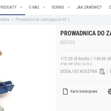
PRODUKTY
O NAS
SERWIS
JAK ZAMÓWIĆ?
›
żników
Prowadnica do zaokrąglacza AE-1
PROWADNICA DO Z
603102
zł
/
zł
172.20
brutto
140.00
W tym VAT (23%):
32.20
zł
DODAJ DO KOSZYKA
Karta katalogowa