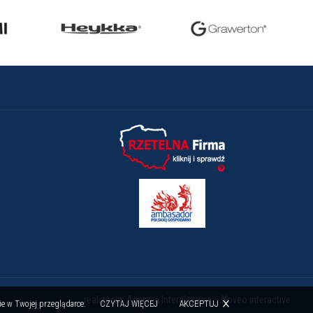
realizacja:
Agencja Interaktywna – Noveo interactive
AKCEPTUJ
ie w Twojej przeglądarce.
CZYTAJ WIĘCEJ