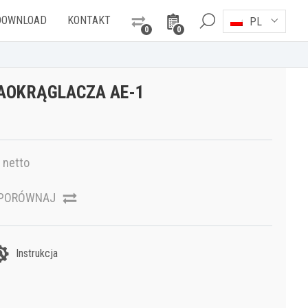
DOWNLOAD
KONTAKT
PL
0
0
AOKRĄGLACZA AE-1
netto
PORÓWNAJ
Instrukcja